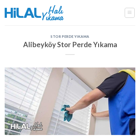
Skip
to
content
STOR PERDE YIKAMA
Alibeyköy Stor Perde Yıkama