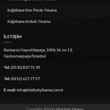
Kağıthane Stor Perde Yıkama
Kağıthane Koltuk Yıkama
İLETIŞIM
Barbaros Hayrettinpaşa, 1004. Sk. no 13,
Gaziosmanpaşa/İstanbul
Tel:
(0535) 837 75 39
Tel:
(0212) 627 77 57
E-mail:
info@hilalhaliyikama.com.tr
Copyright 2026 ©
Hilal Halı Yıkama